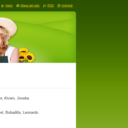
Inicio
Mapa del sitio
RSS
Imprimir
or, Alvaro, Joseba.
el, Bobadilla, Leonardo.