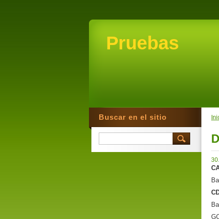
Pruebas
Buscar en el sitio
Ini
D
30
C
Ba
C
Ba
GO