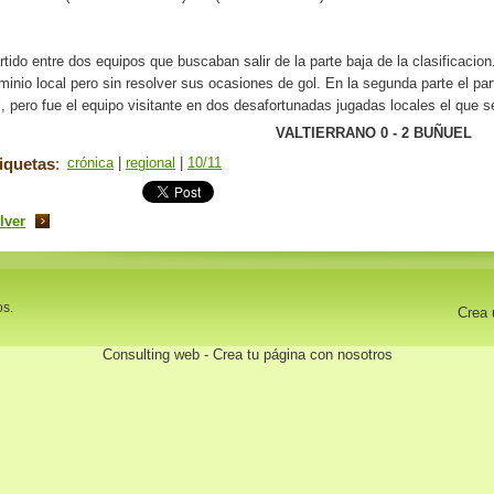
rtido entre dos equipos que buscaban salir de la parte baja de la clasificacio
minio local pero sin resolver sus ocasiones de gol. En la segunda parte el p
l, pero fue el equipo visitante en dos desafortunadas jugadas locales el que se 
VALTIERRANO 0 - 2 BUÑUEL
iquetas
:
crónica
|
regional
|
10/11
lver
os.
Crea 
Consulting web - Crea tu página con nosotros