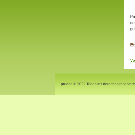
Pa
do
go
Et
Vo
prueba © 2022 Todos los derechos reservad