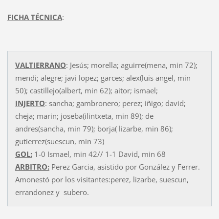
FICHA TÉCNICA
:
VALTIERRANO
: Jesús; morella; aguirre(mena, min 72);
mendi; alegre; javi lopez; garces; alex(luis angel, min
50); castillejo(albert, min 62); aitor; ismael;
INJERTO
: sancha; gambronero; perez; iñigo; david;
cheja; marin; joseba(ilintxeta, min 89); de
andres(sancha, min 79); borja( lizarbe, min 86);
gutierrez(suescun, min 73)
GOL:
1-0 Ismael, min 42// 1-1 David, min 68
ARBITRO:
Perez Garcia, asistido por González y Ferrer.
Amonestó por los visitantes:perez, lizarbe, suescun,
errandonez y subero.