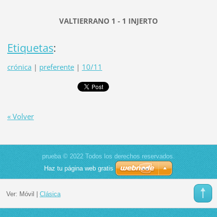
VALTIERRANO 1 - 1 INJERTO
Etiquetas
:
crónica
|
preferente
|
10/11
« Volver
prueba © 2022 Todos los derechos reservados.
Haz tu página web gratis
Ver:
Móvil
|
Clásica